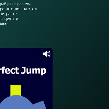
дый раз с разной
репятствие на этом
оиграете.
 круга, и
ьше!