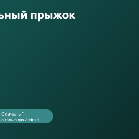
ьный прыжок
Скачать *
но только для Android